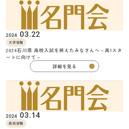
教室を探す
対策講座・特別コース
03.22
2024
受講までの流れ
教室を探す
大学受験
2024石川県 高校入試を終えたみなさんへ～高1スタ
無料受験セミナ
よくあるご質問
ートに向けて～
ー
詳細を見る
会社概要
プライバシーポリシー
カスタマーハラスメントに対する基本方針
リソー教育グループについて
03.14
2024
高校受験