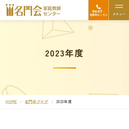
教室見学・
メニュー
受講料はこちら
名門会の強み（選ばれる理由）
2023年度
Googleの口コミを見る
中学受験
高校受験/中高一貫対策
大学受験
HOME
名門会ブログ
2023年度
医学部受験