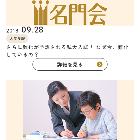
教室を探す
対策講座・特別コース
09.28
2018
大学受験
受講までの流れ
教室を探す
さらに難化が予想される私大入試！ なぜ今、難化
しているの？
無料受験セミナ
よくあるご質問
詳細を見る
ー
会社概要
プライバシーポリシー
カスタマーハラスメントに対する基本方針
リソー教育グループについて