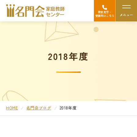
教室見学・
メニュー
受講料はこちら
名門会の強み（選ばれる理由）
2018年度
Googleの口コミを見る
中学受験
高校受験/中高一貫対策
大学受験
HOME
名門会ブログ
2018年度
医学部受験