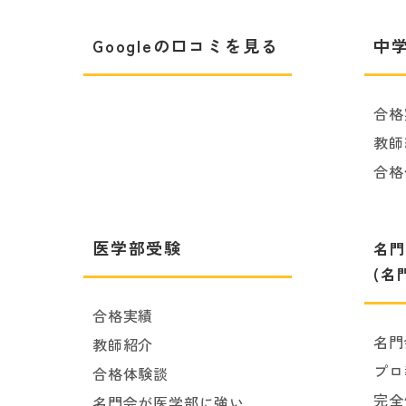
Googleの口コミを見る
中
合格
教師
合格
医学部受験
名門
(名
合格実績
名門
教師紹介
プロ
合格体験談
完全
名門会が医学部に強い