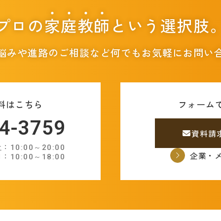
プロの
家
庭
教
師
という選択肢
悩みや進路のご相談など
何でもお気軽にお問い
料はこちら
フォーム
4-3759
資料請
10:00～20:00
企業・
：10:00～18:00