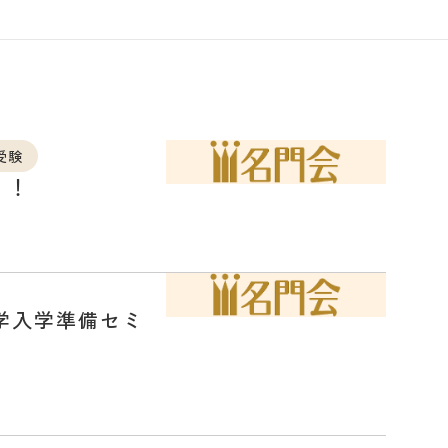
受験
り！
学入学準備セミ