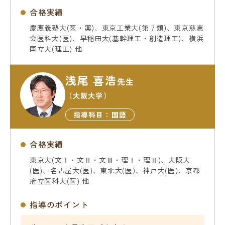
合格実績
慶應義塾大(医・薬)、東京工業大(第７類)、東京慈恵
会医科大(医)、早稲田大(基幹理工・創造理工)、横浜
国立大(理工) 他
浅尾 喜浩
先生
（大阪大学）
指導科目：国語
合格実績
東京大(文Ⅰ・文Ⅱ・文Ⅲ・理Ⅰ・理Ⅱ)、大阪大
(医)、名古屋大(医)、東北大(医)、神戸大(医)、京都
府立医科大(医) 他
指導のポイント