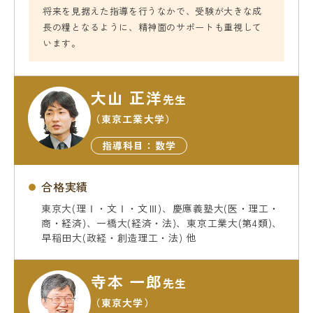
将来を見据えた指導を行うなかで、受験が大きな成
長の糧となるように、精神面のサポートも重視して
います。
大山 正洋
先生
（東京工業大学）
指導科目：数学
合格実績
東京大(理Ⅰ・文Ⅰ・文Ⅲ)、慶應義塾大(医・理工・
商・経済)、一橋大(経済・法)、東京工業大(第4類)、
早稲田大(政経・創造理工・法) 他
寺本 一郎
先生
（東京大学）