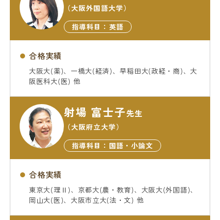
（大阪外国語大学）
指導科目：英語
合格実績
大阪大(薬)、一橋大(経済)、早稲田大(政経・商)、大
阪医科大(医) 他
射場 富士子
先生
（大阪府立大学）
指導科目：国語・小論文
合格実績
東京大(理Ⅱ)、京都大(農・教育)、大阪大(外国語)、
岡山大(医)、大阪市立大(法・文) 他