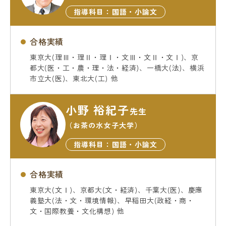
指導科目：国語・小論文
合格実績
東京大(理Ⅲ・理Ⅱ・理Ⅰ・文Ⅲ・文Ⅱ・文Ⅰ)、京
都大(医・工・農・理・法・経済)、一橋大(法)、横浜
市立大(医)、東北大(工) 他
小野 裕紀子
先生
（お茶の水女子大学）
指導科目：国語・小論文
合格実績
東京大(文Ⅰ)、京都大(文・経済)、千葉大(医)、慶應
義塾大(法・文・環境情報)、早稲田大(政経・商・
文・国際教養・文化構想) 他