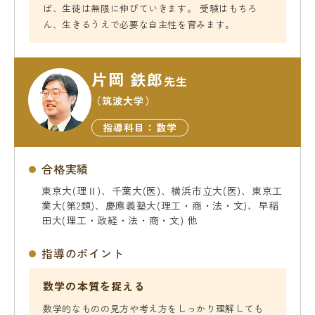
名門会 公式SNS
ば、生徒は無限に伸びていきます。 受験はもちろ
ん、生きるうえで必要な自主性を育みます。
名門会note「プロが明かす合格のヒン
片岡 鉄郎
先生
ト」
（筑波大学）
指導科目：数学
資料請求・お問い合わせ
合格実績
企業・メディアの方はこちら
東京大(理Ⅱ)、千葉大(医)、横浜市立大(医)、東京工
業大(第2類)、慶應義塾大(理工・商・法・文)、早稲
田大(理工・政経・法・商・文) 他
指導のポイント
数学の本質を捉える
数学的なものの見方や考え方をしっかり理解しても