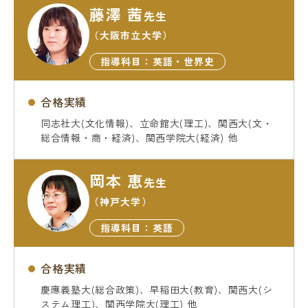
藤澤 茜
先生
（大阪市立大学）
指導科目：英語・世界史
合格実績
同志社大(文化情報)、立命館大(理工)、関西大(文・
総合情報・商・経済)、関西学院大(経済) 他
岡本 恵
先生
（神戸大学）
指導科目：英語
合格実績
慶應義塾大(総合政策)、早稲田大(教育)、関西大(シ
ステム理工)、関西学院大(理工) 他