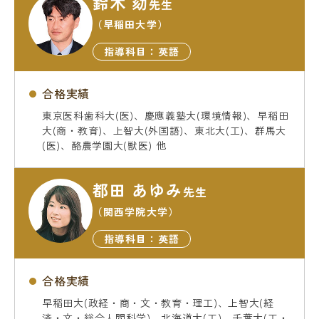
鈴木 劾
先生
（早稲田大学）
指導科目：英語
合格実績
東京医科歯科大(医)、慶應義塾大(環境情報)、早稲田
大(商・教育)、上智大(外国語)、東北大(工)、群馬大
(医)、酪農学園大(獣医) 他
都田 あゆみ
先生
（関西学院大学）
指導科目：英語
合格実績
早稲田大(政経・商・文・教育・理工)、上智大(経
済・文・総合人間科学)、北海道大(工)、千葉大(工・