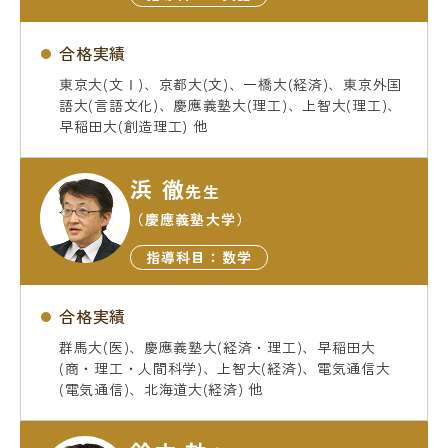
合格実績
東京大(文Ⅰ)、京都大(文)、一橋大(経済)、東京外国
語大(言語文化)、慶應義塾大(理工)、上智大(理工)、
早稲田大(創造理工) 他
浜 徹
先生
（慶應義塾大学）
指導科目：数学
合格実績
群馬大(医)、慶應義塾大(経済・理工)、早稲田大
(商・理工・人間科学)、上智大(経済)、電気通信大
(電気通信)、北海道大(経済) 他