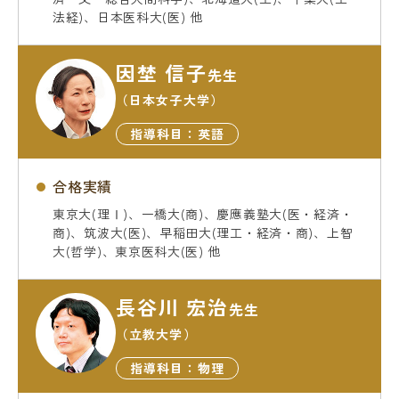
法経)、日本医科大(医) 他
因埜 信子
先生
（日本女子大学）
指導科目：英語
合格実績
東京大(理Ⅰ)、一橋大(商)、慶應義塾大(医・経済・
商)、筑波大(医)、早稲田大(理工・経済・商)、上智
大(哲学)、東京医科大(医) 他
長谷川 宏治
先生
（立教大学）
指導科目：物理