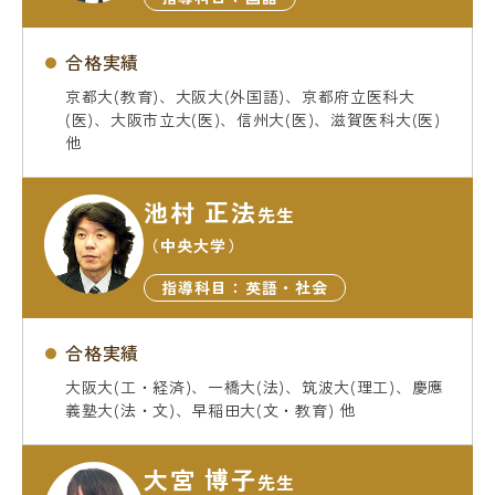
合格実績
京都大(教育)、大阪大(外国語)、京都府立医科大
(医)、大阪市立大(医)、信州大(医)、滋賀医科大(医)
他
池村 正法
先生
（中央大学）
指導科目：英語・社会
合格実績
大阪大(工・経済)、一橋大(法)、筑波大(理工)、慶應
義塾大(法・文)、早稲田大(文・教育) 他
大宮 博子
先生