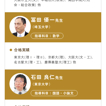
会・総合政策) 他
冨田 優一
先生
（埼玉大学）
指導科目：数学
合格実績
東京大(理Ⅰ・理Ⅱ)、京都大(理)、大阪大(文・工)、
名古屋大(理・工)、慶應義塾大(理工) 他
石田 良仁
先生
（東京大学）
指導科目：国語・小論文