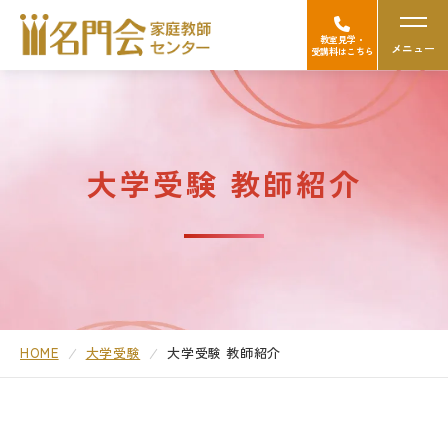
教室見学・
メニュー
受講料はこちら
名門会の強み（選ばれる理由）
大学受験 教師紹介
Googleの口コミを見る
中学受験
高校受験/中高一貫対策
大学受験
HOME
大学受験
大学受験 教師紹介
医学部受験