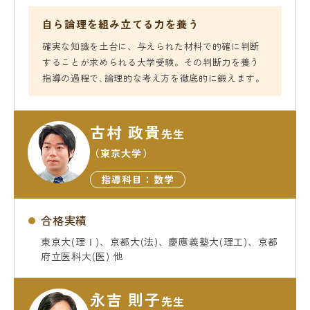
自ら論理を組み立てる力を養う
確実な知識を土台に、与えられた材料で的確に判断
することが求められる大学受験。その判断力を養う
指導の過程で､論理的な考え方を徹底的に鍛えます。
古村 政貴
先生
（東京大学）
指導科目：数学
合格実績
東京大(理Ⅰ)、京都大(法)、慶應義塾大(理工)、京都
府立医科大(医) 他
永吉 則子
先生