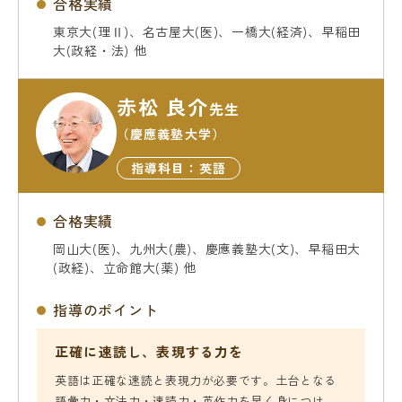
合格実績
東京大(理Ⅱ)、名古屋大(医)、一橋大(経済)、早稲田
大(政経・法) 他
赤松 良介
先生
（慶應義塾大学）
指導科目：英語
合格実績
岡山大(医)、九州大(農)、慶應義塾大(文)、早稲田大
(政経)、立命館大(薬) 他
指導のポイント
正確に速読し、表現する力を
英語は正確な速読と表現力が必要です。土台となる
語彙力・文法力・速読力・英作力を早く身につけ、