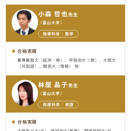
小森 哲也
先生
（富山大学）
指導科目：数学
合格実績
慶應義塾大（経済・商）、早稲田大（商）、大阪大
（外国語）、関西大（情報） 他
林屋 晶子
先生
（富山大学）
指導科目：英語
合格実績
大阪市立大(文)、早稲田大(教育)、関西学院大(社