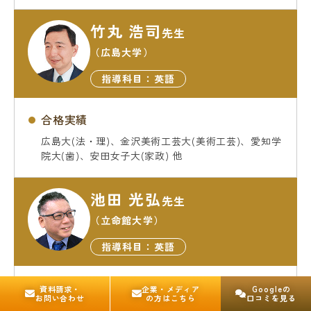
竹丸 浩司
先生
（広島大学）
指導科目：英語
合格実績
広島大(法・理)、金沢美術工芸大(美術工芸)、愛知学
院大(歯)、安田女子大(家政) 他
池田 光弘
先生
（立命館大学）
指導科目：英語
合格実績
資料請求・
企業・メディア
Goog
le
の
お問い合わせ
の方はこちら
口コミを見る
兵庫医科大(医)、広島大(経済)、山口大(経済) 同志