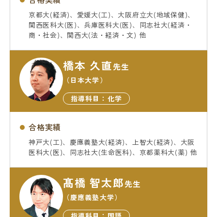
京都大(経済)、愛媛大(工)、大阪府立大(地域保健)、
関西医科大(医)、兵庫医科大(医)、同志社大(経済・
商・社会)、関西大(法・経済・文) 他
橋本 久直
先生
（日本大学）
指導科目：化学
合格実績
神戸大(工)、慶應義塾大(経済)、上智大(経済)、大阪
医科大(医)、同志社大(生命医科)、京都薬科大(薬) 他
髙橋 智太郎
先生
（慶應義塾大学）
指導科目：国語