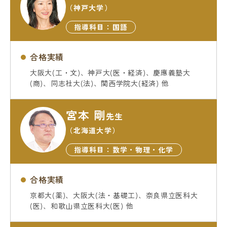
（神戸大学）
指導科目：国語
合格実績
大阪大(工・文)、神戸大(医・経済)、慶應義塾大
(商)、同志社大(法)、関西学院大(経済) 他
宮本 剛
先生
（北海道大学）
指導科目：数学・物理・化学
合格実績
京都大(薬)、大阪大(法・基礎工)、奈良県立医科大
(医)、和歌山県立医科大(医) 他