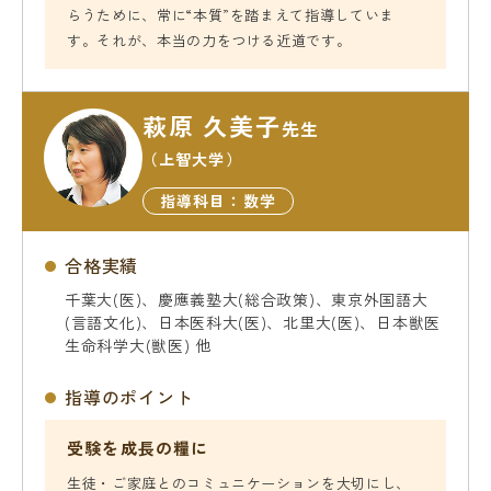
らうために、常に“本質”を踏まえて指導していま
す。それが、本当の力をつける近道です。
萩原 久美子
先生
（上智大学）
指導科目：数学
合格実績
千葉大(医)、慶應義塾大(総合政策)、東京外国語大
(言語文化)、日本医科大(医)、北里大(医)、日本獣医
生命科学大(獣医) 他
指導のポイント
受験を成長の糧に
生徒・ご家庭とのコミュニケーションを大切にし、