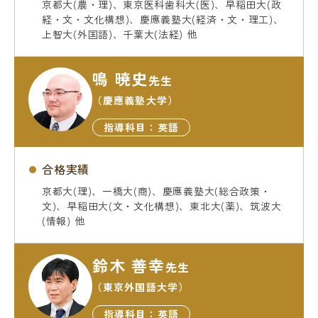
京都大(農・理)、東京医科歯科大(医)、早稲田大(政
経・文・文化構想)、慶應義塾大(経済・文・理工)、
上智大(外国語)、千葉大(法経) 他
鳴 暁史
先生
（慶應義塾大学）
指導科目：英語
合格実績
京都大(理)、一橋大(商)、慶應義塾大(総合政策・
文)、早稲田大(文・文化構想)、東北大(薬)、筑波大
(情報) 他
鈴木 善幸
先生
（東京外国語大学）
指導科目：英語