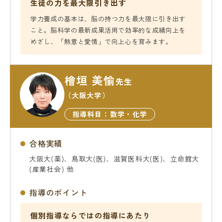
生徒の力を最大限引き出す
学力養成の基本は、脳の持つ力を最大限に引き出す
こと。脳科学の最新成果活用で効率的な成績向上を
めざし、「熱意と愛情」で向上心を育みます。
檜垣 美愉
先生
（大阪大学）
指導科目：数学・化学
合格実績
大阪大(薬)、鳥取大(医)、滋賀医科大(医)、立命館大
(産業社会) 他
指導のポイント
個別指導ならではの指導にあたり