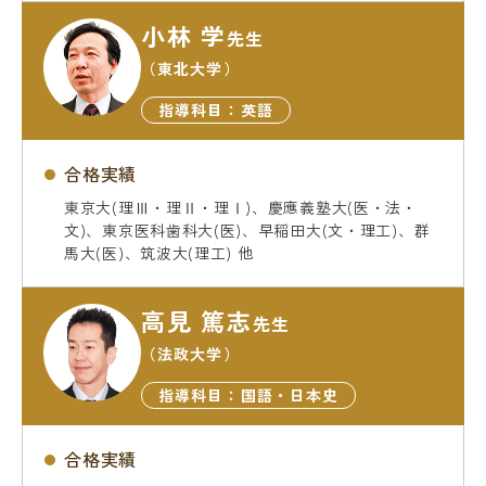
小林 学
先生
（東北大学）
指導科目：英語
合格実績
東京大(理Ⅲ・理Ⅱ・理Ⅰ)、慶應義塾大(医・法・
文)、東京医科歯科大(医)、早稲田大(文・理工)、群
馬大(医)、筑波大(理工) 他
高見 篤志
先生
（法政大学）
指導科目：国語・日本史
合格実績