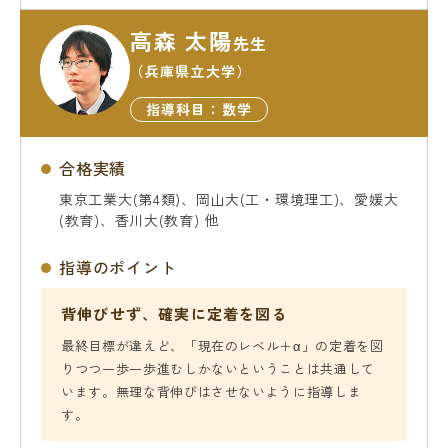
高森 太陽
先生
（兵庫県立大学）
指導科目：数学
合格実績
東京工業大(第4類)、岡山大(工・環境理工)、愛媛大
(教育)、香川大(教育) 他
指導のポイント
背伸びせず、確実に定着を図る
最終目標が違えど、「現在のレベル＋α」の定着を図
りつつ一歩一歩進むしかないということは共通して
います。無理な背伸びはさせないように指導しま
す。