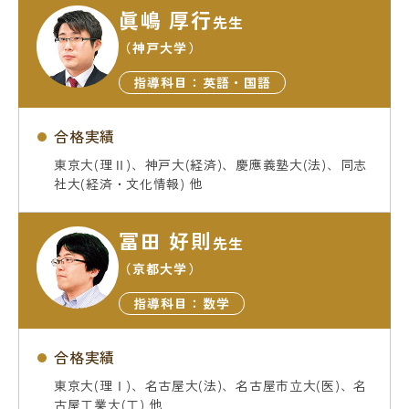
眞嶋 厚行
先生
（神戸大学）
指導科目：英語・国語
合格実績
東京大(理Ⅱ)、神戸大(経済)、慶應義塾大(法)、同志
社大(経済・文化情報) 他
冨田 好則
先生
（京都大学）
指導科目：数学
合格実績
東京大(理Ⅰ)、名古屋大(法)、名古屋市立大(医)、名
古屋工業大(工) 他