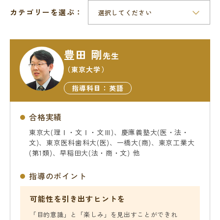
教室を探す
カテゴリーを選ぶ：
対策講座・特別コース
豊田 剛
先生
受講までの流れ
教室を探す
（東京大学）
指導科目：英語
無料受験セミナ
よくあるご質問
ー
合格実績
東京大(理Ⅰ・文Ⅰ・文Ⅲ)、慶應義塾大(医・法・
文)、東京医科歯科大(医)、一橋大(商)、東京工業大
会社概要
プライバシーポリシー
(第1類)、早稲田大(法・商・文) 他
カスタマーハラスメントに対する基本方針
指導のポイント
リソー教育グループについて
可能性を引き出すヒントを
「目的意識」と「楽しみ」を見出すことができれ