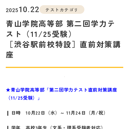
教室を探す
10.22
テストカテゴリ
2025
対策講座・特別コース
青山学院高等部 第二回学力テ
スト（11/25受験）
受講までの流れ
教室を探す
［渋谷駅前校特設］直前対策講
座
無料受験セミナ
よくあるご質問
ー
会社概要
プライバシーポリシー
★青山学院高等部「第二回学力テスト直前対策講座
カスタマーハラスメントに対する基本方針
（11/25受験）」
リソー教育グループについて
❙ 日時 10月22日（水）～ 11月24日（月/祝）
❙ 学年 高校3年生（文系・理系受験者対応）