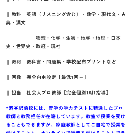
名門会 公式SNS
❙ 教科 英語（リスニング含む）・数学・現代文・古
典・漢文
名門会note「プロが明かす合格のヒン
ト」
物理・化学・生物・地学・地理・日本
史・世界史・政経・現社
資料請求・お問い合わせ
❙ 教材 教科書・問題集・学校配布プリントなど
❙ 回数 完全自由設定［最低1回～］
企業・メディアの方はこちら
❙ 担当 社会人プロ教師［完全個別1対1指導］
*渋谷駅前校には、青学の学力テストに精通したプロ
教師と教務担任が在籍しています。教室で授業を受け
ることもできますが、家庭教師としてご自宅で授業を
受けることも、オンラインで授業を受けることもでき