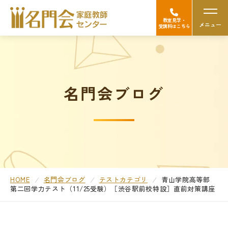
教室見学・
メニュー
受講料はこちら
名門会の強み（選ばれる理由）
名門会ブログ
Googleの口コミを見る
中学受験
高校受験/中高一貫対策
大学受験
HOME
名門会ブログ
テストカテゴリ
青山学院高等部
第二回学力テスト（11/25受験）
［渋谷駅前校特設］直前対策講座
医学部受験