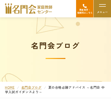
教室見学・
メニュー
受講料はこちら
名門会の強み（選ばれる理由）
名門会ブログ
Googleの口コミを見る
中学受験
高校受験/中高一貫対策
大学受験
HOME
名門会ブログ
夏の合格必勝アドバイス ～名門会 中
学入試ガイダンスより～
医学部受験