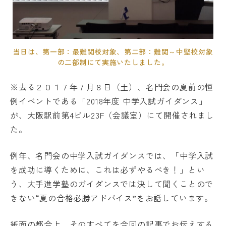
名門会 公式SNS
名門会note「プロが明かす合格のヒン
当日は、第一部：最難関校対象、第二部：難関～中堅校対象
ト」
の二部制にて実施いたしました。
※去る２０１７年７月８日（土）、名門会の夏前の恒
資料請求・お問い合わせ
例イベントである「2018年度 中学入試ガイダンス」
が、大阪駅前第4ビル23F（会議室）にて開催されまし
た。
企業・メディアの方はこちら
例年、名門会の中学入試ガイダンスでは、「中学入試
を成功に導くために、これは必ずやるべき！」とい
う、大手進学塾のガイダンスでは決して聞くことので
きない“夏の合格必勝アドバイス”をお話しています。
紙面の都合上、そのすべてを今回の記事でお伝えする