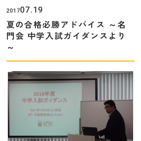
教室を探す
07.19
2017
夏の合格必勝アドバイス ～名
対策講座・特別コース
門会 中学入試ガイダンスより
受講までの流れ
教室を探す
～
無料受験セミナ
よくあるご質問
ー
会社概要
プライバシーポリシー
カスタマーハラスメントに対する基本方針
リソー教育グループについて