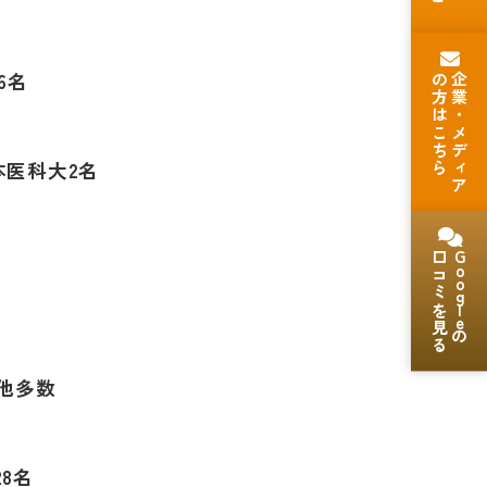
6
名
の方はこちら
企業・メディア
本医科大
2
名
口コミを見る
Goog
le
の
 他多数
28
名