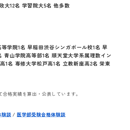
法政大
12
名 学習院大
5
名 他多数
高等学院
1
名 早稲田渋谷シンガポール校
1
名 早
名 青山学院高等部
1
名 順天堂大学系属理数イン
川高
1
名 専修大学松戸高
1
名 立教新座高
2
名 栄東
て合格実績を算出・公表しています。
体験談
/
医学部受験合格体験談