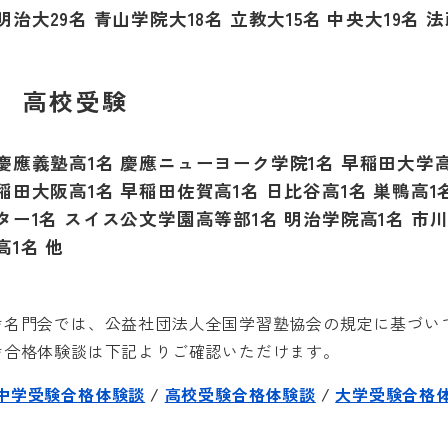
明治大
29
名 青山学院大
18
名 立教大
15
名 中央大
19
名 
高校受験
慶應義塾高
1
名 慶應ニューヨーク学院
1
名 早稲田大学
稲田大阪高
1
名 早稲田佐賀高
1
名 日比谷高
1
名 巣鴨高
1
ター
1
名 スイス公文学園高等部
1
名 明治学院高
1
名 市
高
1
名 他
*名門会では、公益社団法人全国学習塾協会の規定に基づい
*合格体験談は下記よりご確認いただけます。
中学受験合格体験談
/
高校受験合格体験談
/
大学受験合格