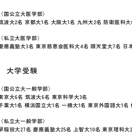
〈国公立大医学部〉
筑波大
2
名 京都大
1
名 大阪大
1
名 九州大
2
名 防衛医科大
〈私立大医学部〉
慶應義塾大
3
名 東京慈恵会医科大
4
名 順天堂大
7
名 日
大学受験
〈国公立大一般学部〉
東京大
6
名 筑波大
6
名 東京科学大
3
名
千葉大
1
名 横浜国立大
1
名 一橋大
1
名 東京外国語大
1
名
〈私立大一般学部〉
早稲田大
27
名 慶應義塾大
25
名 上智大
10
名 東京理科大