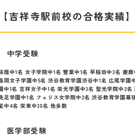
【吉祥寺駅前校の合格実績
中学受験
桜蔭中
1
名 女子学院中
1
名 雙葉中
1
名 早稲田中
3
名 慶
島岡女子学園中
5
名 渋谷教育学園渋谷中
1
名 広尾学園
園中
1
名 吉祥女子中
1
名 栄光学園中
3
名 聖光学院中
2
名
洗足学園中
1
名 フェリス女学院中
2
名 渋谷教育学園幕
星中
4
名 栄東中
30
名 他多数
医学部受験