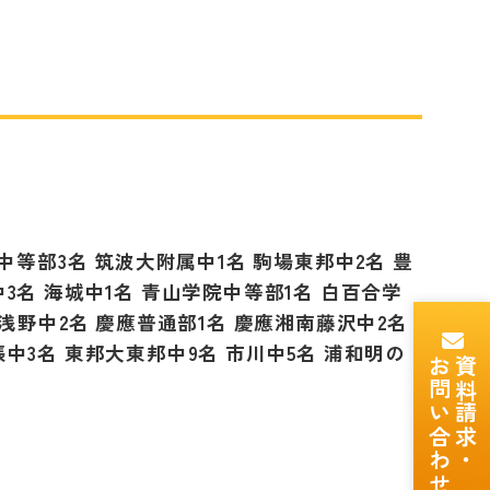
】
應中等部
3
名 筑波大附属中
1
名 駒場東邦中
2
名 豊
中
3
名 海城中
1
名 青山学院中等部
1
名 白百合学
 浅野中
2
名 慶應普通部
1
名 慶應湘南藤沢中
2
名
張中
3
名 東邦大東邦中
9
名 市川中
5
名 浦和明の
お問い合わせ
資料請求・