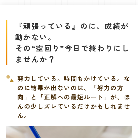
教室を探す
対策講座・特別コース
『頑張っている』のに、成績が
動かない。
受講までの流れ
教室を探す
その“空回り”今日で終わりにし
無料受験セミナ
ませんか？
よくあるご質問
ー
努力している。時間もかけている。な
のに結果が出ないのは、「努力の方
会社概要
プライバシーポリシー
向」と「正解への最短ルート」が、ほ
カスタマーハラスメントに対する基本方針
んの少しズレているだけかもしれませ
リソー教育グループについて
ん。