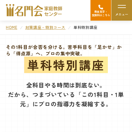
教室見学・
メニュー
受講料はこちら
HOME
対策講座・特別コース
単科特別講座
名門会の強み（選ばれる理由）
その1科目が合否を分ける。苦手科目を「足かせ」か
ら「得点源」へ、プロの集中突破。
Googleの口コミを見る
単科特別講座
中学受験
全科目やる時間は到底ない。
高校受験/中高一貫対策
だから、つまづいている「この1科目・1単
元」にプロの指導力を凝縮する。
大学受験
医学部受験