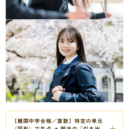
【難関中学合格／算数】特定の単元
（図形）で失点 ➔ 解法の「引き出