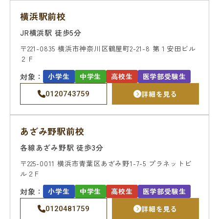
教室を探す
横浜駅前校
JR横浜駅 徒歩5分
対策講座・特別コース
〒221-0835
横浜市神奈川区鶴屋町2-21-8
第１安田ビル
２Ｆ
受講までの流れ
教室を探す
対象：
小学生
中学生
高校生
医学部受験生
無料受験セミナ
詳細を見る
0120743759
よくあるご質問
ー
あざみ野駅前校
各線あざみ野駅 徒歩3分
会社概要
プライバシーポリシー
カスタマーハラスメントに対する基本方針
〒225-0011
横浜市青葉区あざみ野1-7-5
プラネットビ
ル２F
リソー教育グループについて
対象：
小学生
中学生
高校生
医学部受験生
詳細を見る
0120481759