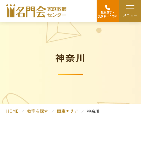
教室見学・
メニュー
受講料はこちら
名門会の強み（選ばれる理由）
神奈川
Googleの口コミを見る
中学受験
高校受験/中高一貫対策
大学受験
HOME
教室を探す
関東エリア
神奈川
医学部受験