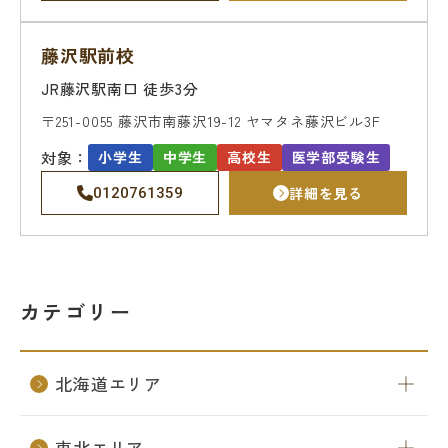
名門会 公式SNS
藤沢駅前校
JR藤沢駅南口 徒歩3分
名門会note「プロが明かす合格のヒン
ト」
〒251-0055
藤沢市南藤沢19-12
ヤマタネ藤沢ビル3F
対象：
小学生
中学生
高校生
医学部受験生
詳細を見る
0120761359
資料請求・お問い合わせ
企業・メディアの方はこちら
カテゴリー
北海道エリア
東北エリア