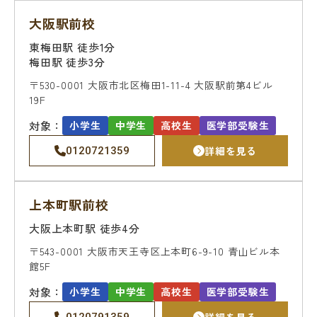
教室を探す
大阪駅前校
東梅田駅 徒歩1分
対策講座・特別コース
梅田駅 徒歩3分
〒530-0001
大阪市北区梅田1-11-4
大阪駅前第4ビル
受講までの流れ
教室を探す
19F
対象：
小学生
中学生
高校生
医学部受験生
無料受験セミナ
よくあるご質問
ー
詳細を見る
0120721359
上本町駅前校
会社概要
プライバシーポリシー
大阪上本町駅 徒歩4分
カスタマーハラスメントに対する基本方針
〒543-0001
大阪市天王寺区上本町6-9-10
青山ビル本
リソー教育グループについて
館5F
対象：
小学生
中学生
高校生
医学部受験生