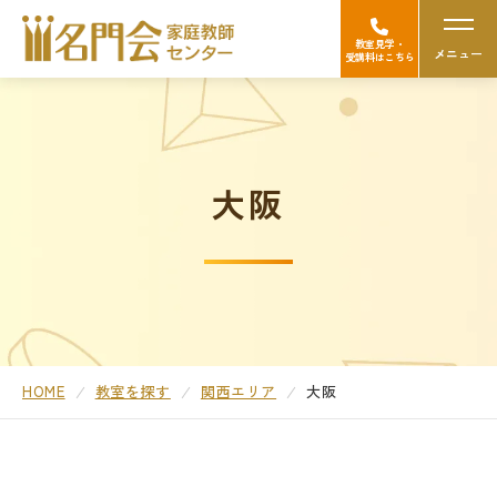
教室見学・
メニュー
受講料はこちら
名門会の強み（選ばれる理由）
大阪
Googleの口コミを見る
中学受験
高校受験/中高一貫対策
大学受験
HOME
教室を探す
関西エリア
大阪
医学部受験