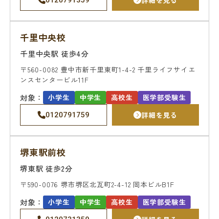
詳細を見る
0120791359
名門会 公式SNS
千里中央校
名門会note「プロが明かす合格のヒン
千里中央駅 徒歩4分
ト」
〒560-0082
豊中市新千里東町1-4-2
千里ライフサイエ
ンスセンタービル11F
資料請求・お問い合わせ
対象：
小学生
中学生
高校生
医学部受験生
詳細を見る
0120791759
企業・メディアの方はこちら
堺東駅前校
堺東駅 徒歩2分
〒590-0076
堺市堺区北瓦町2-4-12
岡本ビルB1F
対象：
小学生
中学生
高校生
医学部受験生