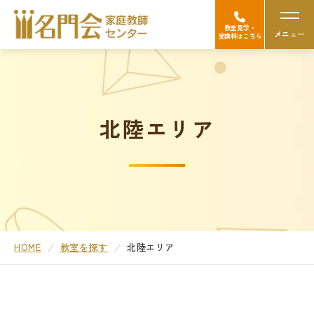
教室見学・
メニュー
受講料はこちら
名門会の強み（選ばれる理由）
北陸エリア
Googleの口コミを見る
中学受験
高校受験/中高一貫対策
大学受験
HOME
教室を探す
北陸エリア
医学部受験