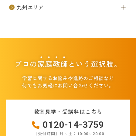
名門会 公式SNS
九州エリア
名門会note「プロが明かす合格のヒン
ト」
資料請求・お問い合わせ
プロの
家
庭
教
師
という選択肢。
学習に関するお悩みや進路のご相談など
企業・メディアの方はこちら
何でもお気軽にお問い合わせください。
教室見学・受講料はこちら
0120-14-3759
［受付時間］月～土：10:00～20:00