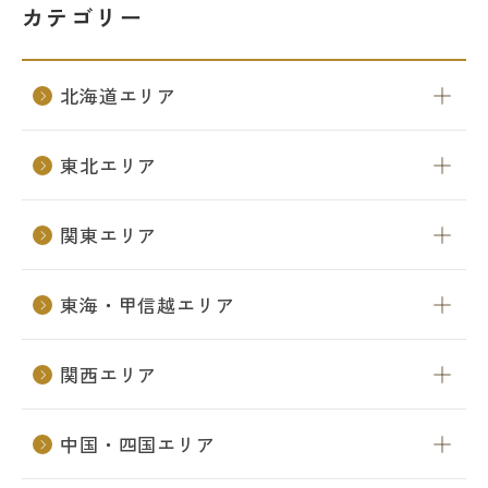
カテゴリー
教室を探す
対策講座・特別コース
北海道エリア
受講までの流れ
教室を探す
東北エリア
無料受験セミナ
よくあるご質問
ー
関東エリア
東海・甲信越エリア
会社概要
プライバシーポリシー
カスタマーハラスメントに対する基本方針
関西エリア
リソー教育グループについて
中国・四国エリア