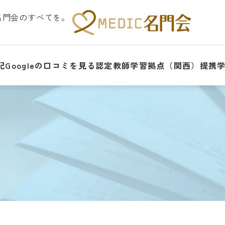
名門会のすべてを。
記
Googleの口コミを見る
認定教師
学習拠点（関西）
提携