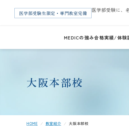
医学部受験に、
医学部
受験生限定・
専門教室完備
MEDICの強み
合格実績/体験
大阪本部校
HOME
教室紹介
大阪本部校