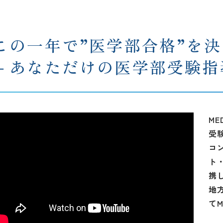
この一年で”医学部合格”を
－あなただけの医学部受験指
M
受
コ
ト
携
地
て