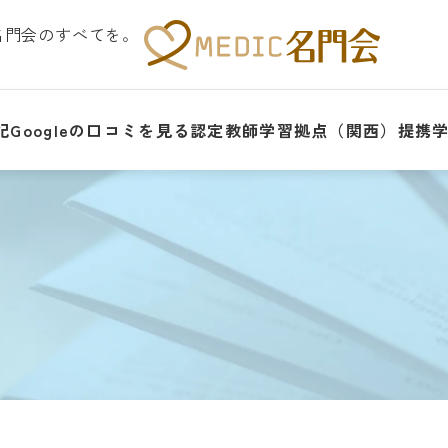
名門会のすべてを。
記
Googleの口コミを見る
認定教師
学習拠点（関西）
提携