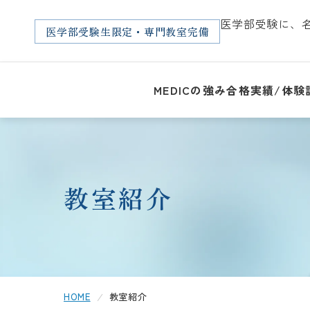
医学部受験に、
医学部
受験生限定・
専門教室完備
MEDICの強み
合格実績/体験
教室紹介
HOME
教室紹介