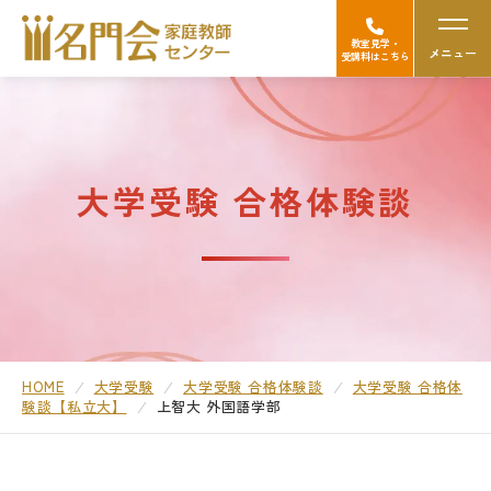
教室見学・
メニュー
受講料はこちら
名門会の強み（選ばれる理由）
大学受験 合格体験談
Googleの口コミを見る
中学受験
高校受験/中高一貫対策
大学受験
HOME
大学受験
大学受験 合格体験談
大学受験 合格体
験談【私立大】
上智大 外国語学部
医学部受験