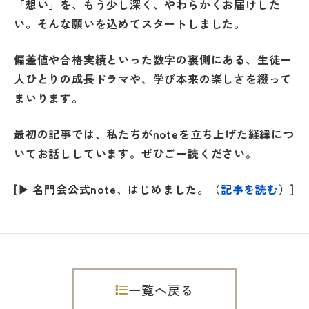
「想い」を、もう少し深く、やわらかくお届けした
名門会 公式SNS
い。そんな願いを込めてスタートしました。
偏差値や合格実績といった数字の裏側にある、生徒一
名門会note「プロが明かす合格のヒン
人ひとりの成長ドラマや、学び本来の楽しさを綴って
ト」
まいります。
最初の記事では、私たちがnoteを立ち上げた経緯につ
資料請求・お問い合わせ
いてお話ししています。ぜひご一読ください。
企業・メディアの方はこちら
[▶ 名門会公式note、はじめました。（
記事を読む
）]
一覧へ戻る