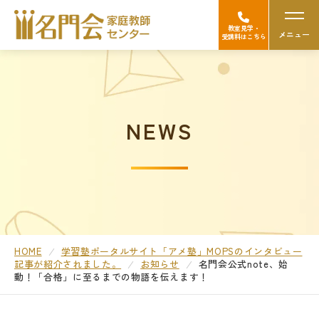
教室見学・
メニュー
受講料はこちら
名門会の強み（選ばれる理由）
NEWS
Googleの口コミを見る
中学受験
高校受験/中高一貫対策
大学受験
HOME
学習塾ポータルサイト「アメ塾」MOPSのインタビュー
記事が紹介されました。
お知らせ
名門会公式note、始
動！
「合格」に至るまでの物語を伝えます！
医学部受験