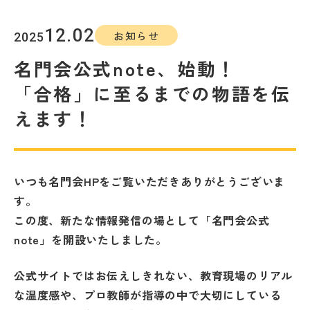
教室を探す
12.02
お知らせ
2025
対策講座・特別コース
名門会公式note、始動！
「合格」に至るまでの物語を伝
受講までの流れ
教室を探す
えます！
無料受験セミナ
よくあるご質問
ー
いつも名門会HPをご覧いただきありがとうございま
す。
会社概要
プライバシーポリシー
この度、新たな情報発信の場として「名門会公式
カスタマーハラスメントに対する基本方針
note」を開設いたしました。
リソー教育グループについて
公式サイトではお伝えしきれない、教育現場のリアル
な温度感や、プロ教師が指導の中で大切にしている