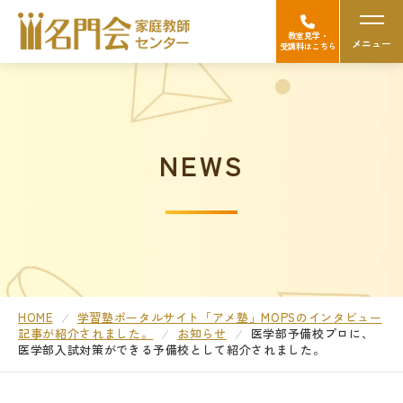
教室見学・
メニュー
受講料はこちら
名門会の強み（選ばれる理由）
NEWS
Googleの口コミを見る
中学受験
高校受験/中高一貫対策
大学受験
HOME
学習塾ポータルサイト「アメ塾」MOPSのインタビュー
記事が紹介されました。
お知らせ
医学部予備校プロに、
医学部入試対策ができる予備校として紹介されました。
医学部受験