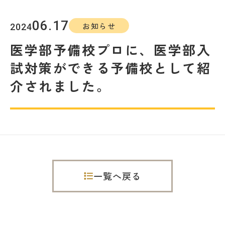
教室を探す
06.17
お知らせ
2024
対策講座・特別コース
医学部予備校プロに、医学部入
試対策ができる予備校として紹
受講までの流れ
教室を探す
介されました。
無料受験セミナ
よくあるご質問
ー
会社概要
プライバシーポリシー
カスタマーハラスメントに対する基本方針
一覧へ戻る
リソー教育グループについて