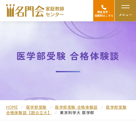
教室見学・
メニュー
受講料はこちら
名門会の強み（選ばれる理由）
医学部受験 合格体験談
Googleの口コミを見る
中学受験
高校受験/中高一貫対策
大学受験
HOME
医学部受験
医学部受験 合格体験談
医学部受験
合格体験談【国公立大】
東京科学大 医学部
医学部受験