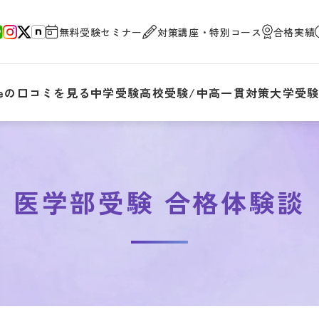
無料受験セミナー
対策講座・特別コース
合格実績
gleの口コミを見る
中学受験
高校受験/中高一貫対策
大学受
医学部受験 合格体験談