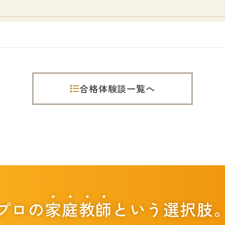
合格体験談一覧へ
プロの
家
庭
教
師
という選択肢