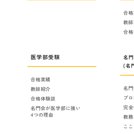
合格
教師
合格
医学部受験
名門
(名
合格実績
名門
教師紹介
プロ
合格体験談
完全
名門会が医学部に強い
4つの理由
教務
ここ