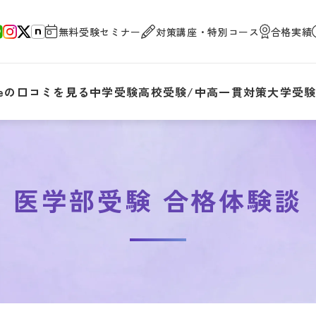
無料受験セミナー
対策講座・特別コース
合格実績
gleの口コミを見る
中学受験
高校受験/中高一貫対策
大学受
医学部受験 合格体験談