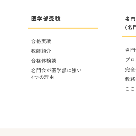
医学部受験
名門
(名
合格実績
名門
教師紹介
プロ
合格体験談
完全
名門会が医学部に強い
4つの理由
教務
ここ