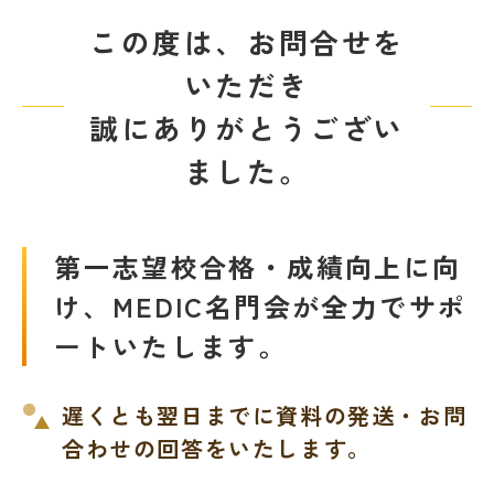
教室を探す
この度は、お問合せを
いただき
対策講座・特別コース
誠にありがとうござい
受講までの流れ
教室を探す
ました。
無料受験セミナ
よくあるご質問
ー
第一志望校合格・成績向上に向
け、MEDIC名門会が全力でサポ
会社概要
ートいたします。
プライバシーポリシー
カスタマーハラスメントに対する基本方針
リソー教育グループについて
遅くとも翌日までに資料の発送・お問
合わせの回答をいたします。