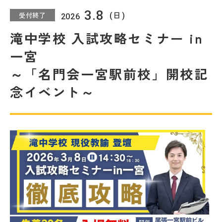
教室を探す
3.8
受付終了
(日)
2026
滝中学校 入試攻略セミナー in
対策講座・特別コース
一宮
受講までの流れ
教室を探す
～「名門会一宮駅前校」開校記
念イベント～
無料受験セミナ
よくあるご質問
ー
会社概要
プライバシーポリシー
カスタマーハラスメントに対する基本方針
リソー教育グループについて