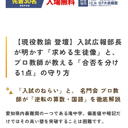
名門会 公式SNS
名門会note「プロが明かす合格のヒン
ト」
【現役教諭 登壇】入試広報部長
が明かす「求める生徒像」と、
資料請求・お問い合わせ
プロ教師が教える「合否を分け
る1点」の守り方
企業・メディアの方はこちら
「入試のねらい」と、 名門会 プロ教
師が「逆転の算数・国語」を徹底解説
愛知県内最難関の一つである滝中学。偏差値や暗記だ
けではその高い壁を突破することは困難です。