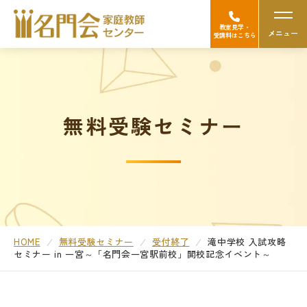
教室見学・
メニュー
受講料はこちら
名門会の強み（選ばれる理由）
無料受験セミナー
Googleの口コミを見る
中学受験
高校受験/中高一貫対策
大学受験
HOME
無料受験セミナー
受付終了
滝中学校 入試攻略
セミナー in 一宮
～「名門会一宮駅前校」開校記念イベント～
医学部受験