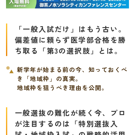
名門会 公式SNS
「一般入試だけ」はもう古い。
名門会note「プロが明かす合格のヒン
ト」
偏差値に頼らず医学部合格を勝
ち取る「第3の選択肢」とは。
資料請求・お問い合わせ
新学年が始まる前の今、知っておくべ
き「地域枠」の真実。
企業・メディアの方はこちら
地域枠を狙うべき理由を公開。
一般選抜の難化が続く今、プロ
が注目するのは「特別選抜入
試・地域枠入試」の戦略的活用