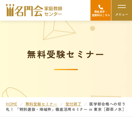
教室見学・
メニュー
受講料はこちら
名門会の強み（選ばれる理由）
無料受験セミナー
Googleの口コミを見る
中学受験
高校受験/中高一貫対策
大学受験
HOME
無料受験セミナー
受付終了
医学部合格への切り
札！
「特別選抜・地域枠」徹底活用セミナー
in 東京［御茶ノ水］
医学部受験