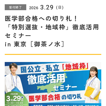
教室を探す
3.29
受付終了
(日)
2026
医学部合格への切り札！
対策講座・特別コース
「特別選抜・地域枠」徹底活用
受講までの流れ
教室を探す
セミナー
in 東京［御茶ノ水］
無料受験セミナ
よくあるご質問
ー
会社概要
プライバシーポリシー
カスタマーハラスメントに対する基本方針
リソー教育グループについて