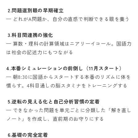
2.
問題選別眼の早期確立
— どれがA問題か、自分の直感で判断できる眼を養う
3.
科目間連携の強化
— 算数・理科の計算領域はニアリーイコール。国語力
は社会の記述力にもつながる
4.
本番シミュレーションの前倒し（11月スタート）
— 朝8:30に国語からスタートする本番のリズムに体を
慣らす。4科目通しの脳スタミナをトレーニングする
5.
逆転の見える化と自己分析習慣の定着
— できなかった問題を単元ごとに分類した「解き直し
ノート」を作成し、直前期のお守りにする
6.
基礎の完全定着