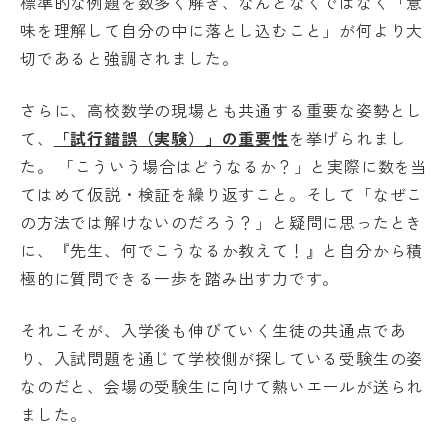
標準的な例題を数多く解き、なんとなくではなく「意
味を理解して自分の中に落とし込むこと」が何より大
切であると強調されました。
さらに、高校数学の現場とも共通する重要な姿勢とし
て、
「試行錯誤（実験）」の重要性
を挙げられまし
た。 「こういう場合はどうなるか？」と実際に数を当
てはめて仮説・検証を繰り返すこと。そして「なぜこ
の方法では解けないのだろう？」と疑問に思ったとき
に、『先生、何でこうなるか教えて！』と自分から積
極的に質問できる一歩を踏み出す力です。
それこそが、入学後も伸びていく生徒の共通点であ
り、入試問題を通じて学校側が探している受験生の姿
なのだと、会場の受験生に向けて熱いエールが送られ
ました。