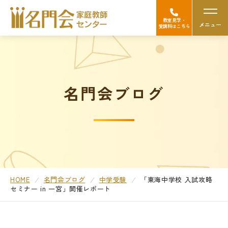
教室見学・
メニュー
受講料はこちら
名門会の強み（選ばれる理由）
名門会ブログ
Googleの口コミを見る
中学受験
高校受験/中高一貫対策
大学受験
HOME
名門会ブログ
中学受験
「東海中学校 入試攻略
セミナー in 一宮」開催レポート
医学部受験