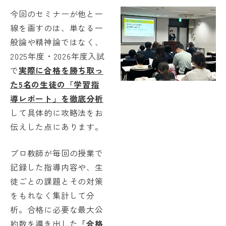
名門会 公式SNS
今回のセミナーが他と一
線を画すのは、単なる一
般論や精神論ではなく、
名門会note「プロが明かす合格のヒン
2025年度・2026年度入試
ト」
で
実際に合格を勝ち取っ
た5名の生徒の「学習指
導レポート」を徹底分析
資料請求・お問い合わせ
して具体的に攻略法をお
伝えした点にあります。
企業・メディアの方はこちら
プロ教師が毎回の授業で
記録した指導内容や、生
徒ごとの課題とその対策
をもれなく集計して分
析。合格に必要な最大公
約数を導き出した
「合格