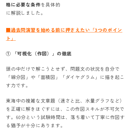
格に必要な条件
を具体的
に解説しました。
■過去問演習を始める前に押さえたい「3つのポイン
ト」
① 「可視化（作図）」の徹底
頭の中だけで解こうとせず、問題文の状況を自分で
「線分図」や「面積図」「ダイヤグラム」に描き起こ
す力です。
東海中の複雑な文章題（速さと比、水量グラフなど）
を正確に解きほぐすには、この作図スキルが不可欠で
す。60分という試験時間は、落ち着いて丁寧に作図す
る猶予が十分にあります。