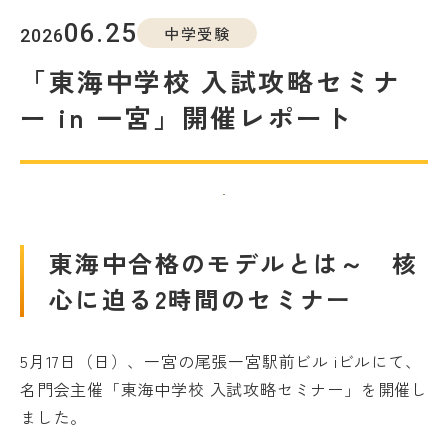
教室を探す
06.25
中学受験
2026
対策講座・特別コース
「東海中学校 入試攻略セミナ
ー in 一宮」開催レポート
受講までの流れ
教室を探す
無料受験セミナ
よくあるご質問
ー
東海中合格のモデルとは～ 核
心に迫る2時間のセミナー
会社概要
プライバシーポリシー
カスタマーハラスメントに対する基本方針
5月17日（日）、一宮の尾張一宮駅前ビル iビルにて、
リソー教育グループについて
名門会主催「東海中学校 入試攻略セミナー」を開催し
ました。